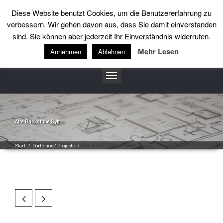
Diese Website benutzt Cookies, um die Benutzererfahrung zu
++49 (0)5201-3241
info@heidemannsound.de
verbessern. Wir gehen davon aus, dass Sie damit einverstanden
sind. Sie können aber jederzeit Ihr Einverständnis widerrufen.
heidemannsound
Mehr Lesen
Annehmen
Ablehnen
Toggle
navigation
Alte Backstube Sylt
Start
/
Portfolios / Projects
/
Alte Backstube Sylt