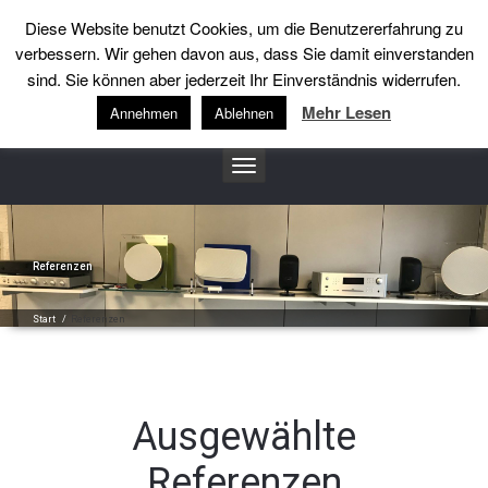
Diese Website benutzt Cookies, um die Benutzererfahrung zu
++49 (0)5201-3241
info@heidemannsound.de
verbessern. Wir gehen davon aus, dass Sie damit einverstanden
sind. Sie können aber jederzeit Ihr Einverständnis widerrufen.
heidemannsound
Mehr Lesen
Annehmen
Ablehnen
Toggle
navigation
Referenzen
Start
/
Referenzen
Ausgewählte
Referenzen