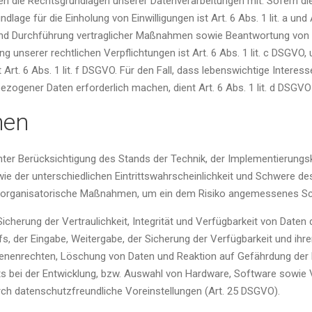
n die Rechtsgrundlagen unserer Datenverarbeitungen mit. Sofern di
ndlage für die Einholung von Einwilligungen ist Art. 6 Abs. 1 lit. a un
und Durchführung vertraglicher Maßnahmen sowie Beantwortung von Anf
ng unserer rechtlichen Verpflichtungen ist Art. 6 Abs. 1 lit. c DSGVO
Art. 6 Abs. 1 lit. f DSGVO. Für den Fall, dass lebenswichtige Intere
zogener Daten erforderlich machen, dient Art. 6 Abs. 1 lit. d DSGVO
men
ter Berücksichtigung des Stands der Technik, der Implementierungs
 der unterschiedlichen Eintrittswahrscheinlichkeit und Schwere des 
nd organisatorische Maßnahmen, um ein dem Risiko angemessenes Sc
erung der Vertraulichkeit, Integrität und Verfügbarkeit von Daten
fs, der Eingabe, Weitergabe, der Sicherung der Verfügbarkeit und ih
fenenrechten, Löschung von Daten und Reaktion auf Gefährdung der D
s bei der Entwicklung, bzw. Auswahl von Hardware, Software sowie 
ch datenschutzfreundliche Voreinstellungen (Art. 25 DSGVO).