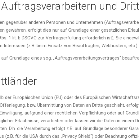
uftragsverarbeitern und Drit
en gegenüber anderen Personen und Unternehmen (Auftragsverarbeite
en gewähren, erfolgt dies nur auf Grundlage einer gesetzlichen Erlau
Abs. 1 lit. b DSGVO zur Vertragserfüllung erforderlich ist), Sie eingewi
n Interessen (z.B. beim Einsatz von Beauftragten, Webhostern, etc.).
n auf Grundlage eines sog. „Auftragsverarbeitungsvertrages“ beauftr
ttländer
rhalb der Europäischen Union (EU) oder des Europäischen Wirtschaft
ffenlegung, bzw. Übermittlung von Daten an Dritte geschieht, erfolgt
r Einwilligung, aufgrund einer rechtlichen Verpflichtung oder auf Grun
aglicher Erlaubnisse, verarbeiten oder lassen wir die Daten in einem 
n. D.h. die Verarbeitung erfolgt z.B. auf Grundlage besonderer Garant
z.B. für die USA durch das „Privacy Shield“) oder Beachtung offiziel