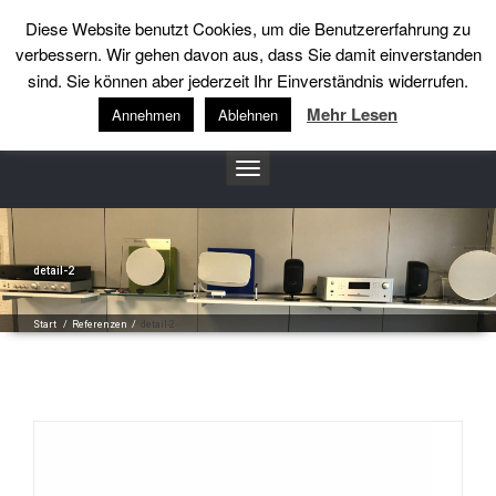
Diese Website benutzt Cookies, um die Benutzererfahrung zu
++49 (0)5201-3241
info@heidemannsound.de
verbessern. Wir gehen davon aus, dass Sie damit einverstanden
sind. Sie können aber jederzeit Ihr Einverständnis widerrufen.
heidemannsound
Mehr Lesen
Annehmen
Ablehnen
Toggle
navigation
detail-2
Start
/
Referenzen
/
detail-2